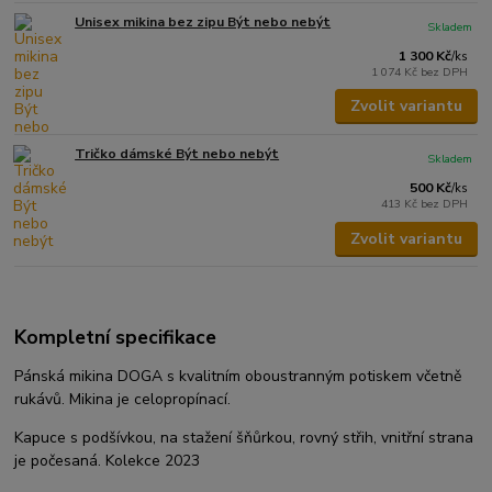
Unisex mikina bez zipu Být nebo nebýt
Skladem
1 300 Kč
/
ks
1 074 Kč
bez DPH
Zvolit variantu
Tričko dámské Být nebo nebýt
Skladem
500 Kč
/
ks
413 Kč
bez DPH
Zvolit variantu
Kompletní specifikace
Pánská mikina DOGA s kvalitním oboustranným potiskem včetně
rukávů. Mikina je celopropínací.
Kapuce s podšívkou, na stažení šňůrkou, rovný střih, vnitřní strana
je počesaná. Kolekce 2023