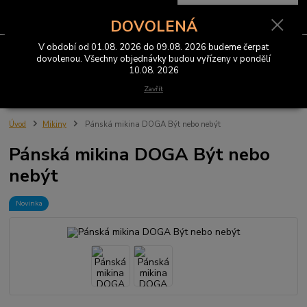
0
ks
CZK
za
0 Kč
DOVOLENÁ
V období od 01.08. 2026 do 09.08. 2026 budeme čerpat
Menu
dovolenou. Všechny objednávky budou vyřízeny v pondělí
10.08. 2026
Hledat
Zavřít
Úvod
Mikiny
Pánská mikina DOGA Být nebo nebýt
Pánská mikina DOGA Být nebo
nebýt
Novinka