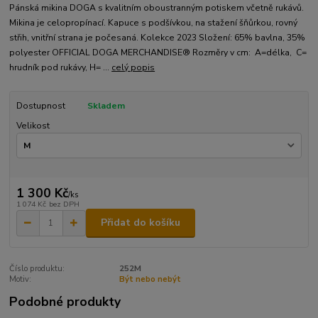
Pánská mikina DOGA s kvalitním oboustranným potiskem včetně rukávů.
Mikina je celopropínací. Kapuce s podšívkou, na stažení šňůrkou, rovný
střih, vnitřní strana je počesaná. Kolekce 2023 Složení: 65% bavlna, 35%
polyester OFFICIAL DOGA MERCHANDISE® Rozměry v cm: A=délka, C=
hrudník pod rukávy, H= ...
celý popis
Dostupnost
Skladem
Velikost
1 300 Kč
/
ks
1 074 Kč
bez DPH
Přidat do košíku
Číslo produktu:
252M
Motiv:
Být nebo nebýt
Podobné produkty