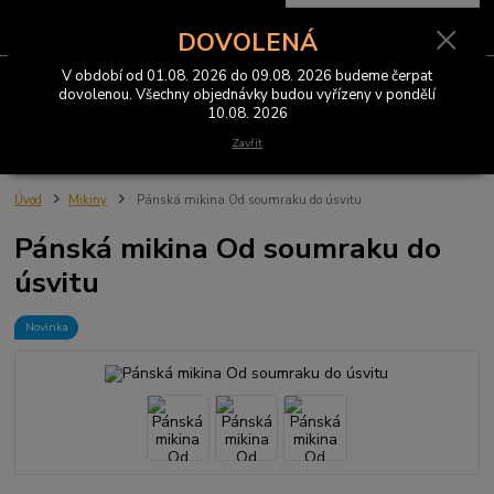
0
ks
CZK
za
0 Kč
DOVOLENÁ
V období od 01.08. 2026 do 09.08. 2026 budeme čerpat
Menu
dovolenou. Všechny objednávky budou vyřízeny v pondělí
10.08. 2026
Hledat
Zavřít
Úvod
Mikiny
Pánská mikina Od soumraku do úsvitu
Pánská mikina Od soumraku do
úsvitu
Novinka