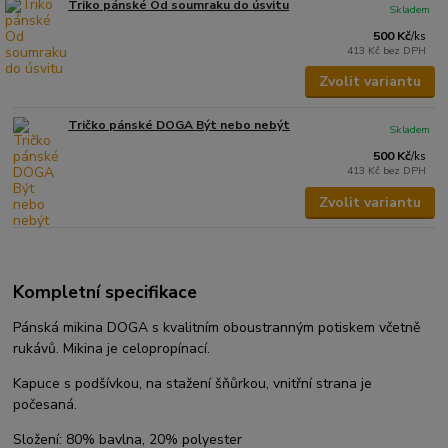
Triko pánské Od soumraku do úsvitu
Skladem
500 Kč
/
ks
413 Kč
bez DPH
Zvolit variantu
Tričko pánské DOGA Být nebo nebýt
Skladem
500 Kč
/
ks
413 Kč
bez DPH
Zvolit variantu
Kompletní specifikace
Pánská mikina DOGA s kvalitním oboustranným potiskem včetně
rukávů. Mikina je celopropínací.
Kapuce s podšívkou, na stažení šňůrkou, vnitřní strana je
počesaná.
Složení: 80% bavlna, 20% polyester