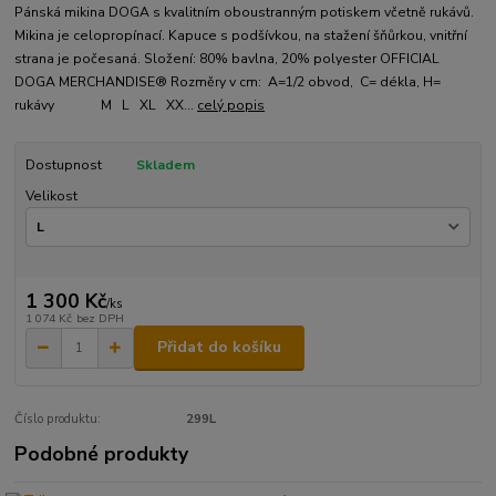
Pánská mikina DOGA s kvalitním oboustranným potiskem včetně rukávů.
Mikina je celopropínací. Kapuce s podšívkou, na stažení šňůrkou, vnitřní
strana je počesaná. Složení: 80% bavlna, 20% polyester OFFICIAL
DOGA MERCHANDISE® Rozměry v cm: A=1/2 obvod, C= dékla, H=
rukávy M L XL XX...
celý popis
Dostupnost
Skladem
Velikost
1 300 Kč
/
ks
1 074 Kč
bez DPH
Přidat do košíku
Číslo produktu:
299L
Podobné produkty