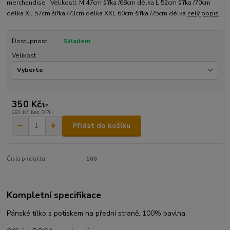
merchandise Velikosti: M 47cm šířka /68cm délka L 52cm šířka /70cm
délka XL 57cm šířka /73cm délka XXL 60cm šířka /75cm délka
celý popis
Dostupnost
Skladem
Velikost
350 Kč
/
ks
289 Kč
bez DPH
Přidat do košíku
Číslo produktu:
160
Kompletní specifikace
Pánské tílko s potiskem na přední straně, 100% bavlna.