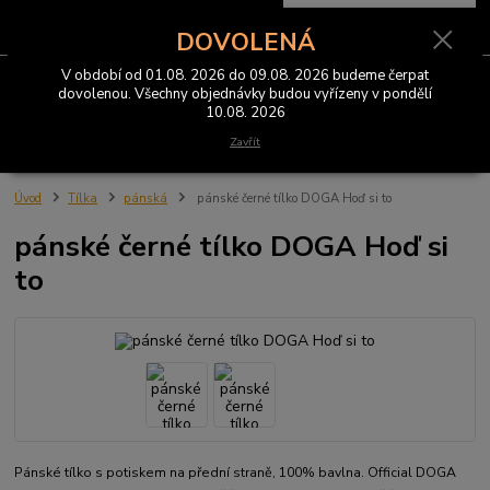
0
ks
CZK
za
0 Kč
DOVOLENÁ
V období od 01.08. 2026 do 09.08. 2026 budeme čerpat
Menu
dovolenou. Všechny objednávky budou vyřízeny v pondělí
10.08. 2026
Hledat
Zavřít
Úvod
Tílka
pánská
pánské černé tílko DOGA Hoď si to
pánské černé tílko DOGA Hoď si
to
Pánské tílko s potiskem na přední straně, 100% bavlna. Official DOGA