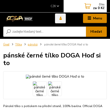
0
ks
CZK
za
0 Kč
Menu
Hledat
Úvod
Tílka
pánská
pánské černé tílko DOGA Hoď si to
pánské černé tílko DOGA Hoď si
to
Pánské tílko s potiskem na přední straně, 100% bavlna. Official DOGA