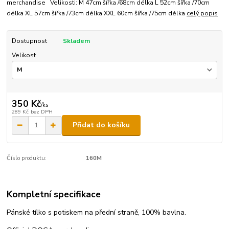
merchandise Velikosti: M 47cm šířka /68cm délka L 52cm šířka /70cm
délka XL 57cm šířka /73cm délka XXL 60cm šířka /75cm délka
celý popis
Dostupnost
Skladem
Velikost
350 Kč
/
ks
289 Kč
bez DPH
Přidat do košíku
Číslo produktu:
160M
Kompletní specifikace
Pánské tílko s potiskem na přední straně, 100% bavlna.