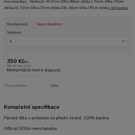
merchandise Velikosti: M 47cm šířka /68cm délka L 52cm šířka /70cm
délka XL 57cm šířka /73cm délka XXL 60cm šířka /75cm délka
celý popis
Dostupnost
Není skladem
Velikost
350 Kč
/
ks
289 Kč
bez DPH
Momentálně není k dispozici
Číslo produktu:
160L
Kompletní specifikace
Pánské tílko s potiskem na přední straně, 100% bavlna.
Official DOGA merchandise