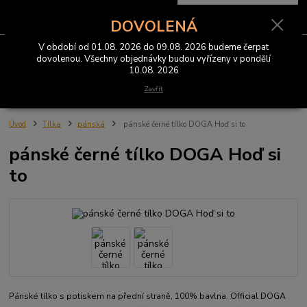
0
ks
CZK
za
0 Kč
DOVOLENÁ
V období od 01.08. 2026 do 09.08. 2026 budeme čerpat
Menu
dovolenou. Všechny objednávky budou vyřízeny v pondělí
10.08. 2026
Hledat
Zavřít
Úvod
Tílka
pánská
pánské černé tílko DOGA Hoď si to
pánské černé tílko DOGA Hoď si
to
Pánské tílko s potiskem na přední straně, 100% bavlna. Official DOGA