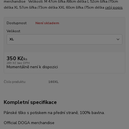
merchandise Velikosti: M 47cm šířka /68cm délka L 52cm šířka /70cm
délka XL 57cm šířka /73cm délka XXL 60cm šířka /75cm délka
celý popis
Dostupnost
Není skladem
Velikost
350 Kč
/
ks
289 Kč
bez DPH
Momentálně není k dispozici
Číslo produktu:
160XL
Kompletní specifikace
Pánské tílko s potiskem na přední straně, 100% bavlna.
Official DOGA merchandise