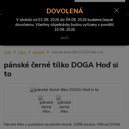
0
ks
CZK
za
0 Kč
DOVOLENÁ
V období od 01.08. 2026 do 09.08. 2026 budeme čerpat
Menu
dovolenou. Všechny objednávky budou vyřízeny v pondělí
10.08. 2026
Hledat
Zavřít
Úvod
Tílka
pánská
pánské černé tílko DOGA Hoď si to
pánské černé tílko DOGA Hoď si
to
Pánské tílko s potiskem na přední straně, 100% bavlna. Official DOGA