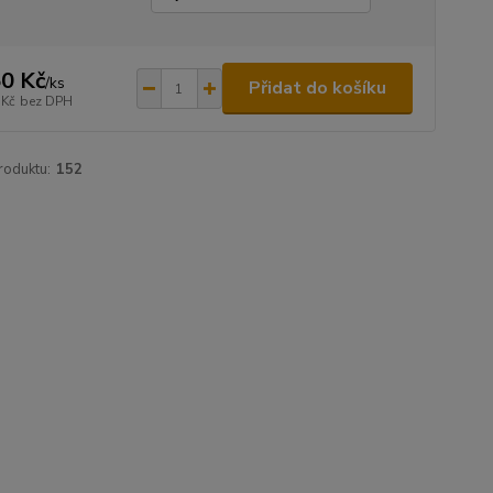
0 Kč
/
ks
Přidat do košíku
 Kč
bez DPH
roduktu:
152