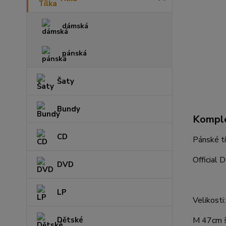
dámská
pánská
Šaty
Bundy
Komple
CD
Pánské t
Official
DVD
LP
Velikosti:
M 47cm š
Dětské