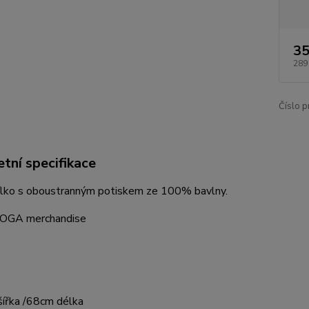
35
289
Číslo p
tní specifikace
ílko s oboustranným potiskem ze 100% bavlny.
 DOGA merchandise
ířka /68cm délka