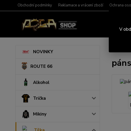
Obchodní podmínky
Reklamace a vrácení zboží
Ochrana oso
V obd
Úvod
T
NOVINKY
páns
ROUTE 66
Alkohol
Trička
Mikiny
Tílka