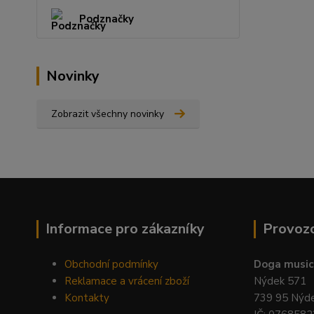
Podznačky
Novinky
Zobrazit všechny novinky
Informace pro zákazníky
Provoz
Obchodní podmínky
Doga music 
Reklamace a vrácení zboží
Nýdek 571
Kontakty
739 95 Nýd