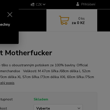
Přihlášení
CZK
0
ks
za
0 Kč
šechny
t Motherfucker
 tílko s oboustranným potiskem ze 100% bavlny. Official
erchandise Velikosti: M 47cm šířka /68cm délka L 52cm
/70cm délka XL 57cm šířka /73cm délka XXL 60cm šířka /75cm
celý popis
tupnost
Skladem
ikost