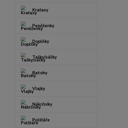
Kraťasy
Peněženky
Doplňky
Tašky/sáčky
Batohy
Vlajky
Nákrčníky
Polšťáře