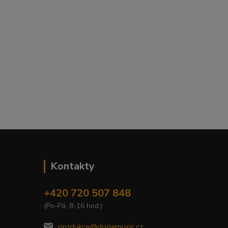
Kontakty
+420 720 507 848
(Po-Pá, 8-16 hod.)
produkce@dogamusic.cz