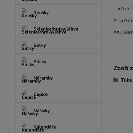
L 52cm š
Roušky
XL 57cm 
Sklenice/hrnky/láhve
XXL 60cm
Šátky
Pásky
Zboží 
Náramky
Tílka
Čepice
Nášivky
Kalendáře