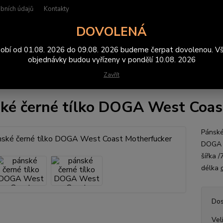
bních údajů
Kontakty
DOVOLENÁ
Hledat
obí od 01.08. 2026 do 09.08. 2026 budeme čerpat dovolenou. V
objednávky budou vyřízeny v pondělí 10.08. 2026
Zavřít
ílka
pánské černé tílko DOGA West Coast Motherfucker
ké černé tílko DOGA West Coas
Pánské
DOGA m
šířka 
délka
Dos
Vel