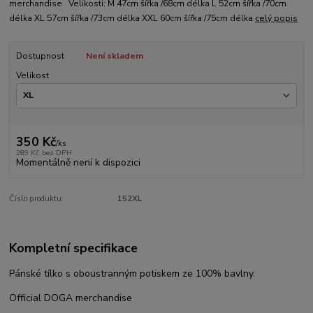
merchandise Velikosti: M 47cm šířka /68cm délka L 52cm šířka /70cm
délka XL 57cm šířka /73cm délka XXL 60cm šířka /75cm délka
celý popis
Dostupnost
Není skladem
Velikost
350 Kč
/
ks
289 Kč
bez DPH
Momentálně není k dispozici
Číslo produktu:
152XL
Kompletní specifikace
Pánské tílko s oboustranným potiskem ze 100% bavlny.
Official DOGA merchandise