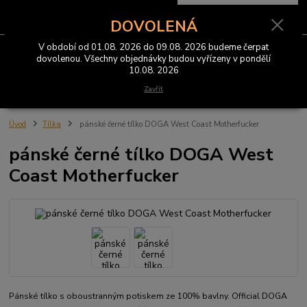
0
ks
CZK
za
0 Kč
DOVOLENÁ
V období od 01.08. 2026 do 09.08. 2026 budeme čerpat
Menu
dovolenou. Všechny objednávky budou vyřízeny v pondělí
10.08. 2026
Hledat
Zavřít
Úvod
Tílka
pánské černé tílko DOGA West Coast Motherfucker
pánské černé tílko DOGA West
Coast Motherfucker
Pánské tílko s oboustranným potiskem ze 100% bavlny. Official DOGA