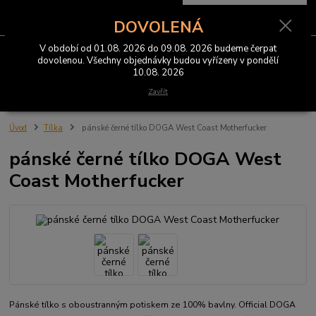
0
ks
CZK
za
0 Kč
DOVOLENÁ
V období od 01.08. 2026 do 09.08. 2026 budeme čerpat
Menu
dovolenou. Všechny objednávky budou vyřízeny v pondělí
10.08. 2026
Hledat
Zavřít
Úvod
Tílka
pánské černé tílko DOGA West Coast Motherfucker
pánské černé tílko DOGA West
Coast Motherfucker
Pánské tílko s oboustranným potiskem ze 100% bavlny. Official DOGA