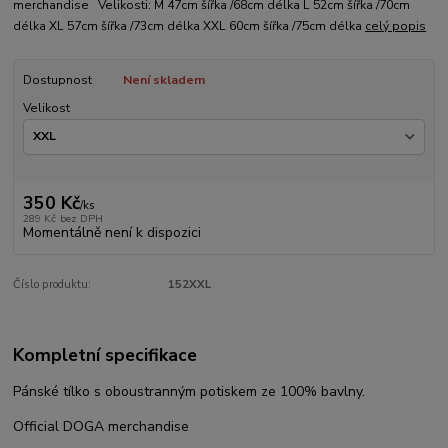
merchandise Velikosti: M 47cm šířka /68cm délka L 52cm šířka /70cm
délka XL 57cm šířka /73cm délka XXL 60cm šířka /75cm délka
celý popis
Dostupnost
Není skladem
Velikost
350 Kč
/
ks
289 Kč
bez DPH
Momentálně není k dispozici
Číslo produktu:
152XXL
Kompletní specifikace
Pánské tílko s oboustranným potiskem ze 100% bavlny.
Official DOGA merchandise