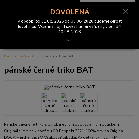
0
ks
CZK
za
0 Kč
DOVOLENÁ
V období od 01.08. 2026 do 09.08. 2026 budeme čerpat
Menu
dovolenou. Všechny objednávky budou vyřízeny v pondělí
10.08. 2026
Hledat
Zavřít
Úvod
Trička
pánské černé triko BAT
pánské černé triko BAT
Pánské bavlněné triko s plnobarevným oboustranným potiskem.
Originální merch k novému CD Respekt 2021. 100% bavlna Original
DOGA Merchandise® Velikostní tabulka: A- délka, B- hrudník M=