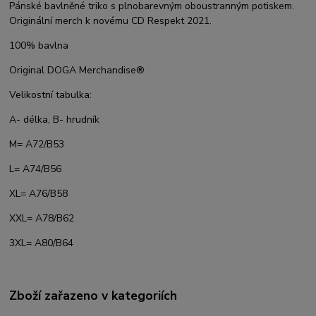
Pánské bavlněné triko s plnobarevným oboustranným potiskem.
Originální merch k novému CD Respekt 2021.
100% bavlna
Original DOGA Merchandise®
Velikostní tabulka:
A- délka, B- hrudník
M= A72/B53
L= A74/B56
XL= A76/B58
XXL= A78/B62
3XL= A80/B64
Zboží zařazeno v kategoriích