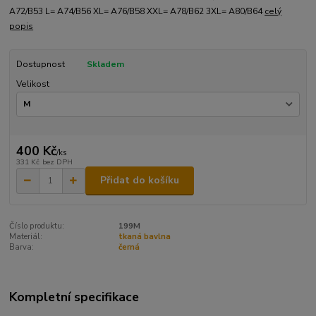
A72/B53 L= A74/B56 XL= A76/B58 XXL= A78/B62 3XL= A80/B64
celý
popis
Dostupnost
Skladem
Velikost
400 Kč
/
ks
331 Kč
bez DPH
Přidat do košíku
Číslo produktu:
199M
Materiál:
tkaná bavlna
Barva:
černá
Kompletní specifikace