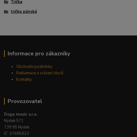
Trička
trička pánská
Informace pro zákazníky
Obchodní podmínky
Reklamace a vrácení zboží
Kontakty
Provozovatel
Doga music s.r.o.
Nýdek 571
739 95 Nýdek
IČ: 07685823