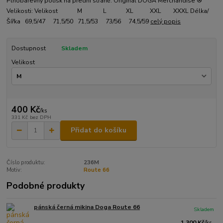
Plnobarevný potisk na přední straně. Original DOGA Merchandise ®
Velikosti: Velikost M L XL XXL XXXL Délka/
Šířka 69,5/47 71,5/50 71,5/53 73/56 74,5/59
celý popis
Dostupnost
Skladem
Velikost
400 Kč
/
ks
331 Kč
bez DPH
Přidat do košíku
Číslo produktu:
236M
Motiv:
Route 66
Podobné produkty
pánská černá mikina Doga Route 66
Skladem
1 300 Kč
/
ks