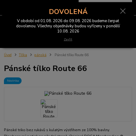
0
ks
CZK
za
0 Kč
DOVOLENÁ
V období od 01.08. 2026 do 09.08. 2026 budeme čerpat
Menu
dovolenou. Všechny objednávky budou vyřízeny v pondělí
10.08. 2026
Hledat
Zavřít
Úvod
Tílka
pánská
Pánské tílko Route 66
Pánské tílko Route 66
Novinka
Pánské triko bez rukávů s kulatým výstřihem ze 100% bavlny.