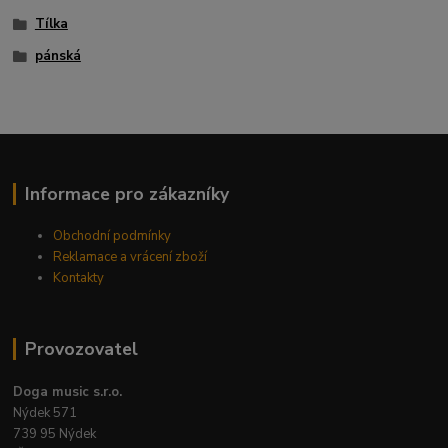
Tílka
pánská
Informace pro zákazníky
Obchodní podmínky
Reklamace a vrácení zboží
Kontakty
Provozovatel
Doga music s.r.o.
Nýdek 571
739 95 Nýdek