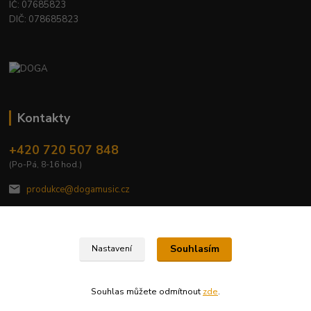
IČ: 07685823
DIČ: 078685823
Kontakty
+420 720 507 848
(Po-Pá, 8-16 hod.)
produkce@dogamusic.cz
Souhlasím
Nastavení
2022 © DOGA MUSIC, s.r.o.
Souhlas můžete odmítnout
zde
.
Vytvořeno na
Eshop-rychle.cz