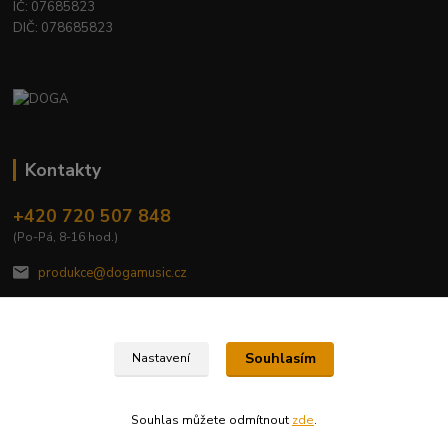
IČ: 07685823
DIČ: 078685823
Kontakty
+420 720 507 848
(Po-Pá, 8-16 hod.)
produkce@dogamusic.cz
Souhlasím
Nastavení
2022 © DOGA MUSIC, s.r.o.
Souhlas můžete odmítnout
zde
.
Vytvořeno na
Eshop-rychle.cz