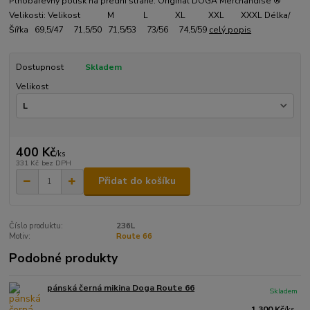
Plnobarevný potisk na přední straně. Original DOGA Merchandise ®
Velikosti: Velikost M L XL XXL XXXL Délka/
Šířka 69,5/47 71,5/50 71,5/53 73/56 74,5/59
celý popis
Dostupnost
Skladem
Velikost
400 Kč
/
ks
331 Kč
bez DPH
Přidat do košíku
Číslo produktu:
236L
Motiv:
Route 66
Podobné produkty
pánská černá mikina Doga Route 66
Skladem
1 300 Kč
/
ks