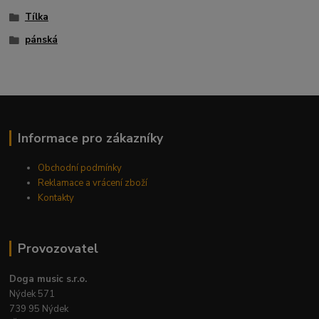
Tílka
pánská
Informace pro zákazníky
Obchodní podmínky
Reklamace a vrácení zboží
Kontakty
Provozovatel
Doga music s.r.o.
Nýdek 571
739 95 Nýdek