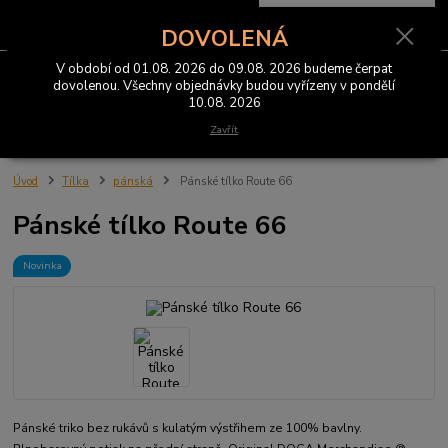
0
ks
CZK
za
0 Kč
DOVOLENÁ
V období od 01.08. 2026 do 09.08. 2026 budeme čerpat
Menu
dovolenou. Všechny objednávky budou vyřízeny v pondělí
10.08. 2026
Hledat
Zavřít
Úvod
Tílka
pánská
Pánské tílko Route 66
Pánské tílko Route 66
Novinka
Pánské triko bez rukávů s kulatým výstřihem ze 100% bavlny.