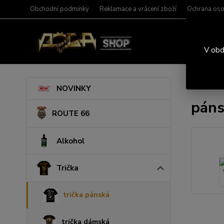
Obchodní podmínky
Reklamace a vrácení zboží
Ochrana oso
V obd
Úvod
T
NOVINKY
páns
ROUTE 66
Alkohol
Trička
trička pánská
trička dámská