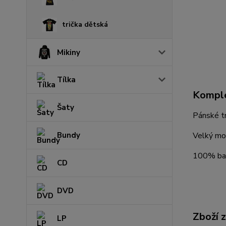
trička dětská
Mikiny
Tílka
Komple
Šaty
Pánské t
Velký mo
Bundy
100% ba
CD
DVD
Zboží 
LP