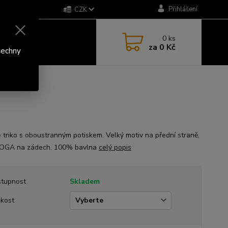
Přihlášení
CZK
0
ks
za
0 Kč
šechny
 triko s oboustranným potiskem. Velký motiv na přední straně,
DOGA na zádech. 100% bavlna
celý popis
tupnost
Skladem
ikost