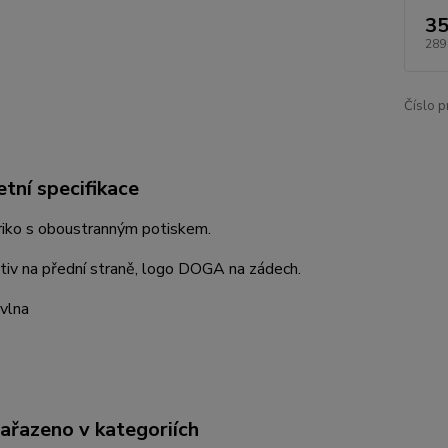
35
289
Číslo p
tní specifikace
riko s oboustranným potiskem.
tiv na přední straně, logo DOGA na zádech.
vlna
zařazeno v kategoriích