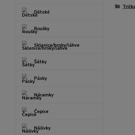
Tričk
Dětské
Roušky
Sklenice/hrnky/láhve
Šátky
Pásky
Náramky
Čepice
Nášivky