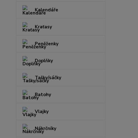
Kalendáře
Kraťasy
Peněženky
Doplňky
Tašky/sáčky
Batohy
Vlajky
Nákrčníky