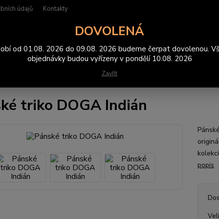
bních údajů
Kontakty
DOVOLENÁ
Hledat
obí od 01.08. 2026 do 09.08. 2026 budeme čerpat dovolenou. V
objednávky budou vyřízeny v pondělí 10.08. 2026
Zavřít
rička
Pánské triko DOGA Indián
ké triko DOGA Indián
Pánské
origin
kolekc
popis
Dos
Vel