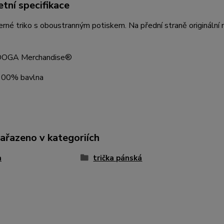
tní specifikace
rné triko s oboustranným potiskem. Na přední straně originální
 DOGA Merchandise®
 100% bavlna
zařazeno v kategoriích
a
trička pánská