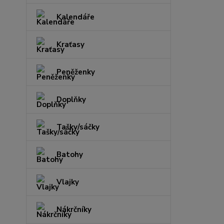
Kalendáře
Kraťasy
Peněženky
Doplňky
Tašky/sáčky
Batohy
Vlajky
Nákrčníky