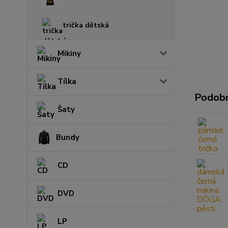
trička dětská
Mikiny
Tílka
Podobn
Šaty
Bundy
CD
DVD
LP