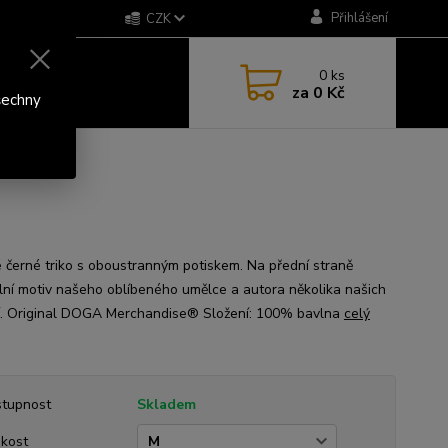
Přihlášení
CZK
0
ks
za
0 Kč
šechny
 černé triko s oboustranným potiskem. Na přední straně
ální motiv našeho oblíbeného umělce a autora několika našich
í. Original DOGA Merchandise® Složení: 100% bavlna
celý
tupnost
Skladem
ikost