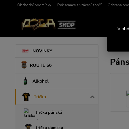
Obchodní podmínky
Reklamace a vrácení zboží
Ochrana oso
V obd
Úvod
T
NOVINKY
Páns
ROUTE 66
Alkohol
Trička
trička pánská
trička dámská