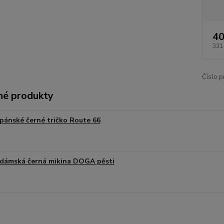
40
331
Číslo p
é produkty
pánské černé tričko Route 66
dámská černá mikina DOGA pěsti