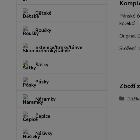
Komple
Dětské
Pánské če
kolekcí.
Roušky
Original
Sklenice/hrnky/láhve
Složení:
Šátky
Pásky
Zboží 
Tričk
Náramky
Čepice
Nášivky