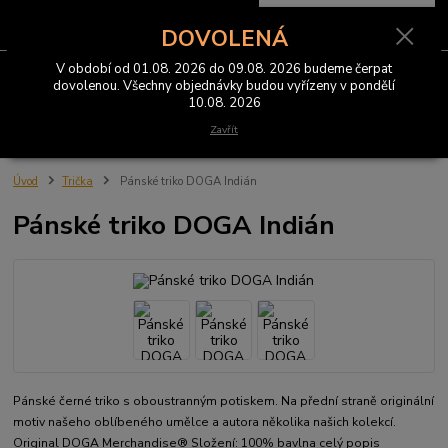
0
ks
CZK
za
0 Kč
DOVOLENÁ
V období od 01.08. 2026 do 09.08. 2026 budeme čerpat
Menu
dovolenou. Všechny objednávky budou vyřízeny v pondělí
10.08. 2026
Hledat
Zavřít
Úvod
Trička
Pánské triko DOGA Indián
Pánské triko DOGA Indián
Pánské černé triko s oboustranným potiskem. Na přední straně originální
motiv našeho oblíbeného umělce a autora několika našich kolekcí.
Original DOGA Merchandise® Složení: 100% bavlna
celý popis