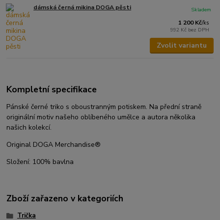
dámská černá mikina DOGA pěsti
Skladem
1 200 Kč
/
ks
992 Kč
bez DPH
Zvolit variantu
Kompletní specifikace
Pánské černé triko s oboustranným potiskem. Na přední straně
originální motiv našeho oblíbeného umělce a autora několika
našich kolekcí.
Original DOGA Merchandise®
Složení: 100% bavlna
Zboží zařazeno v kategoriích
Trička