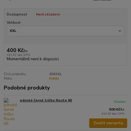
Dostupnost
Není skladem
Velikost
400 Kč
/
ks
331 Kč
bez DPH
Momentálně není k dispozici
Číslo produktu:
256XXL
Motiv:
Indián
Podobné produkty
pánské černé tričko Route 66
Skladem
500 Kč
/
ks
413 Kč
bez DPH
Zvolit variantu