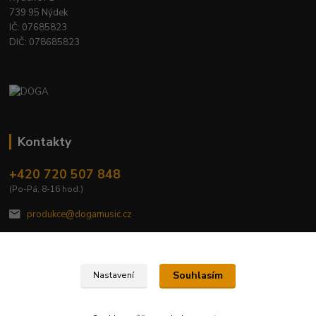
739 95 Nýdek
IČ: 07685823
DIČ: 078685823
Kontakty
+420 720 507 848
(Po-Pá, 8-16 hod.)
produkce@dogamusic.cz
Souhlasím
Nastavení
2022 © DOGA MUSIC, s.r.o.