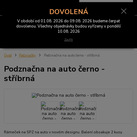
0
ks
CZK
za
0 Kč
DOVOLENÁ
V období od 01.08. 2026 do 09.08. 2026 budeme čerpat
Menu
dovolenou. Všechny objednávky budou vyřízeny v pondělí
10.08. 2026
Hledat
Zavřít
Úvod
Podznačky
Podznačna na auto černo - stříbrná
Podznačna na auto černo -
stříbrná
Rámeček na SPZ na auto v novém designu. Balení obsakuje 2 kusy.