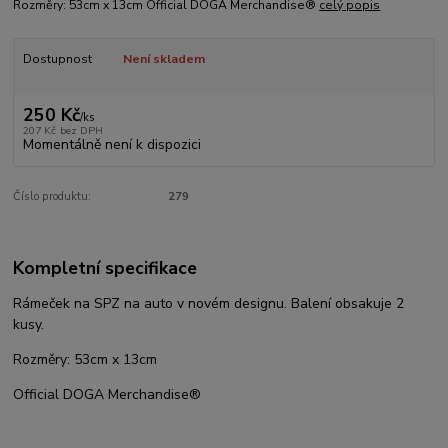
Rozměry: 53cm x 13cm Official DOGA Merchandise®
celý popis
Dostupnost
Není skladem
250 Kč
/
ks
207 Kč
bez DPH
Momentálně není k dispozici
Číslo produktu:
279
Kompletní specifikace
Rámeček na SPZ na auto v novém designu. Balení obsakuje 2
kusy.
Rozměry: 53cm x 13cm
Official DOGA Merchandise®