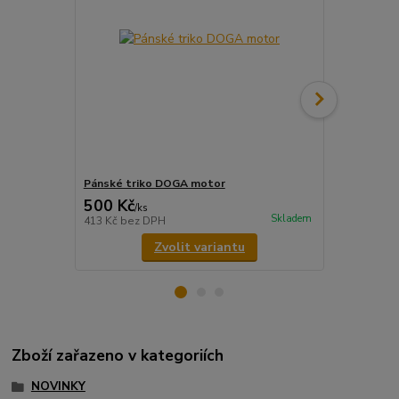
Pánské triko DOGA motor
Dámské tri
500 Kč
500 Kč
/
ks
/
ks
Skladem
413 Kč
bez DPH
413 Kč
bez 
Zvolit variantu
Zboží zařazeno v kategoriích
NOVINKY