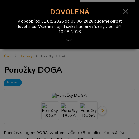
0
ks
CZK
za
0 Kč
DOVOLENÁ
V období od 01.08. 2026 do 09.08. 2026 budeme čerpat
Menu
dovolenou. Všechny objednávky budou vyřízeny v pondělí
10.08. 2026
Hledat
Zavřít
Úvod
Doplňky
Ponožky DOGA
Ponožky DOGA
Novinka
Ponožky s logem DOGA, vyrobeno v České Republice. K dostání ve