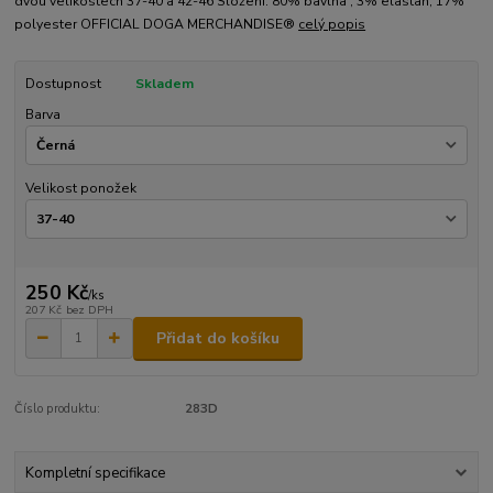
dvou velikostech 37-40 a 42-46 Složení: 80% bavlna , 3% elastan, 17%
polyester OFFICIAL DOGA MERCHANDISE®
celý popis
Dostupnost
Skladem
Barva
Velikost ponožek
250 Kč
/
ks
207 Kč
bez DPH
Přidat do košíku
Číslo produktu:
283D
Kompletní specifikace