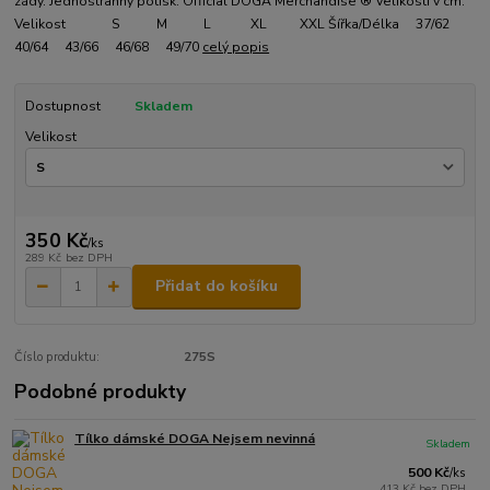
zády. Jednostranný potisk. Official DOGA Merchandise ® Velikosti v cm:
Velikost S M L XL XXL Šířka/Délka 37/62
40/64 43/66 46/68 49/70
celý popis
Dostupnost
Skladem
Velikost
350 Kč
/
ks
289 Kč
bez DPH
Přidat do košíku
Číslo produktu:
275S
Podobné produkty
Tílko dámské DOGA Nejsem nevinná
Skladem
500 Kč
/
ks
413 Kč
bez DPH