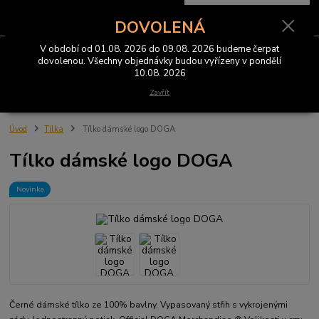
0
ks
CZK
za
0 Kč
DOVOLENÁ
V období od 01.08. 2026 do 09.08. 2026 budeme čerpat
Menu
dovolenou. Všechny objednávky budou vyřízeny v pondělí
10.08. 2026
Hledat
Zavřít
Úvod
Tílka
Tílko dámské logo DOGA
Tílko dámské logo DOGA
Novinka
Černé dámské tílko ze 100% bavlny. Vypasovaný střih s vykrojenými