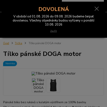
0
ks
CZK
za
0 Kč
DOVOLENÁ
V období od 01.08. 2026 do 09.08. 2026 budeme čerpat
Menu
dovolenou. Všechny objednávky budou vyřízeny v pondělí
10.08. 2026
Hledat
Zavřít
Úvod
Trička
Tílko pánské DOGA motor
Tílko pánské DOGA motor
Novinka
Pánské triko bez rukávů s kulatým výstřihem ze 100% bavlny.