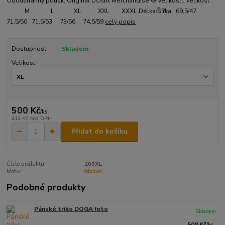
Oboustranný potisk. Original DOGA Merchandise ® Velikosti: Velikost
M L XL XXL XXXL Délka/Šířka 69,5/47
71,5/50 71,5/53 73/56 74,5/59
celý popis
Dostupnost
Skladem
Velikost
500 Kč
/
ks
413 Kč
bez DPH
Přidat do košíku
Číslo produktu:
269XL
Motiv:
Motor
Podobné produkty
Pánské triko DOGA foto
Skladem
500 Kč
/
ks