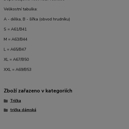
Velikostní tabulka:
A - délka, B - šířka (obvod hrudníku)
S = A61/B41
M = A63/B44
L = A65/B47
XL = A67/B50
XXL = A69/B53
Zboží zařazeno v kategoriích
Trička
trička dámská