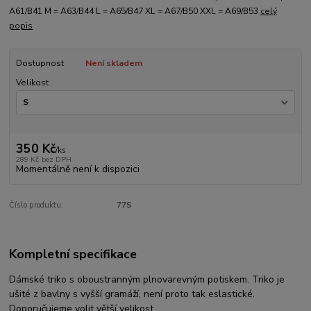
A61/B41 M = A63/B44 L = A65/B47 XL = A67/B50 XXL = A69/B53
celý
popis
Dostupnost
Není skladem
Velikost
350 Kč
/
ks
289 Kč
bez DPH
Momentálně není k dispozici
Číslo produktu:
77S
Kompletní specifikace
Dámské triko s oboustranným plnovarevným potiskem. Triko je
ušité z bavlny s vyšší gramáží, není proto tak eslastické.
Doporučujeme volit větší velikost.