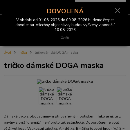
0
ks
CZK
za
0 Kč
DOVOLENÁ
V období od 01.08. 2026 do 09.08. 2026 budeme čerpat
Menu
dovolenou. Všechny objednávky budou vyřízeny v pondělí
10.08. 2026
Hledat
Zavřít
Úvod
Trička
tričko dámské DOGA maska
tričko dámské DOGA maska
Dámské triko s oboustranným plnovarevným potiskem. Triko je ušité z
bavlny s vyšší gramáží, není proto tak eslastické. Doporučujeme volit
větší velikost. Velikostní tabulka: A - délka, B - šířka (obvod hrudníku) S =