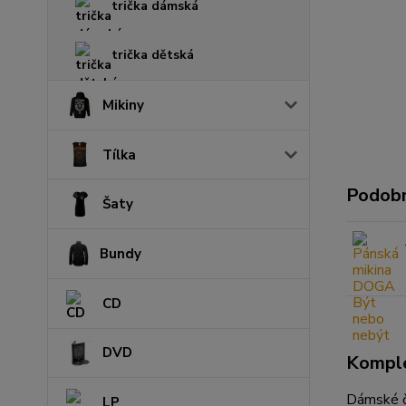
trička dámská
trička dětská
Mikiny
Tílka
Podobn
Šaty
Bundy
CD
DVD
Komple
Dámské č
LP