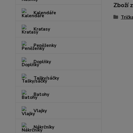
Zboží 
Kalendáře
Tričk
Kraťasy
Peněženky
Doplňky
Tašky/sáčky
Batohy
Vlajky
Nákrčníky