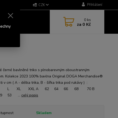
Přihlášení
CZK
0
ks
za
0 Kč
šechny
 černé bavlněné triko s plnobarevným oboustranným
em. Kolekce 2023 100% bavlna Original DOGA Merchandise®
sti v cm ( A - délka trika, B - šířka trika pod rukávy ) :
 L XL XXL A 62 64 66 68 70 B
9 53 ...
celý popis
tupnost
Skladem