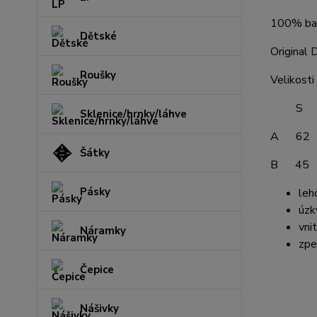
100% ba
Dětské
Original
Roušky
Velikosti 
S M
Sklenice/hrnky/láhve
A 62
Šátky
B 45
Pásky
leh
úzk
vni
Náramky
zpe
Čepice
Nášivky