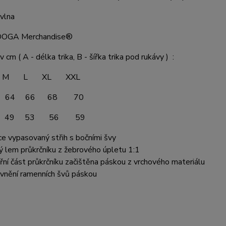
vlna
 DOGA Merchandise®
v cm ( A - délka trika, B - šířka trika pod rukávy ) :
 L XL XXL
 64 66 68 70
 49 53 56 59
ce vypasovaný střih s bočními švy
ý lem průkrčníku z žebrového úpletu 1:1
třní část průkrčníku začištěna páskou z vrchového materiálu
vnění ramenních švů páskou