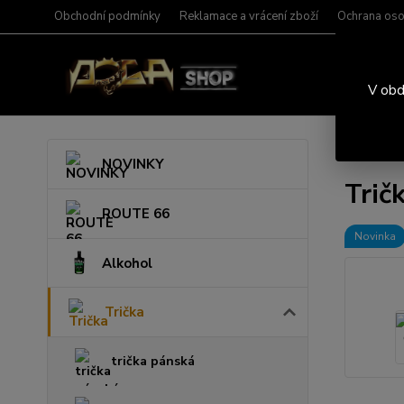
Obchodní podmínky
Reklamace a vrácení zboží
Ochrana oso
V obd
Úvod
T
NOVINKY
Trič
ROUTE 66
Novinka
Alkohol
Trička
trička pánská