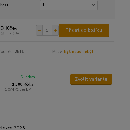
ikost
0 Kč
/
ks
Přidat do košíku
 Kč
bez DPH
roduktu:
251L
Motiv:
Být nebo nebýt
Skladem
Zvolit variantu
1 300 Kč
/
ks
1 074 Kč
bez DPH
Kolekce 2023