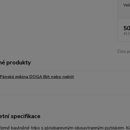
Vel
50
413
Číslo p
é produkty
Pánská mikina DOGA Být nebo nebýt
tní specifikace
erné bavlněné triko s plnobarevným oboustranným potiskem. 