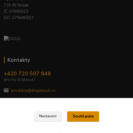
739 95 Nýdek
IČ: 07685823
DIČ: 078685823
Kontakty
+420 720 507 848
(Po-Pá, 8-16 hod.)
produkce@dogamusic.cz
Souhlasím
Nastavení
2022 © DOGA MUSIC, s.r.o.