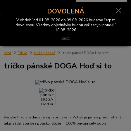
0
ks
CZK
za
0 Kč
DOVOLENÁ
V období od 01.08. 2026 do 09.08. 2026 budeme čerpat
Menu
dovolenou. Všechny objednávky budou vyřízeny v pondělí
10.08. 2026
Hledat
Zavřít
Úvod
Trička
trička pánská
tričko pánské DOGA Hoď si to
tričko pánské DOGA Hoď si to
Pánské triko s jednostranným potiskem. Potisk je jen na přední straně
trika, záda jsou bez potisku. Složení: 100% bavlna
celý popis