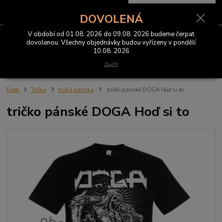
0
ks
CZK
za
0 Kč
DOVOLENÁ
V období od 01.08. 2026 do 09.08. 2026 budeme čerpat
Menu
dovolenou. Všechny objednávky budou vyřízeny v pondělí
10.08. 2026
Hledat
Zavřít
Úvod
Trička
trička pánská
tričko pánské DOGA Hoď si to
tričko pánské DOGA Hoď si to