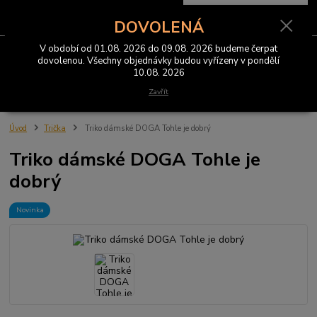
0
ks
CZK
za
0 Kč
DOVOLENÁ
V období od 01.08. 2026 do 09.08. 2026 budeme čerpat
Menu
dovolenou. Všechny objednávky budou vyřízeny v pondělí
10.08. 2026
Hledat
Zavřít
Úvod
Trička
Triko dámské DOGA Tohle je dobrý
Triko dámské DOGA Tohle je
dobrý
Novinka