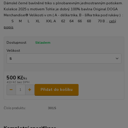
Dámské černé bavlněné triko s plnobarevným jednostranným potiskem.
Kolekce 2025 s motivem Tohle je dobrý. 100% bavlna Original DOGA
Merchandise® Velikosti v cm ( A - délka trika, B - šířka trika pod rukávy ) :
S M L XL XXL A 62 64 66 68 70 B ...
celý
popis
Dostupnost
Skladem
Velikost
500 Kč
/
ks
413 Kč
bez DPH
Přidat do košíku
Číslo produktu:
301S