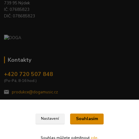
739 95 Nýdek
IČ: 07685823
DIČ: 078685823
Kontakty
+420 720 507 848
(Po-Pá, 8-16 hod.)
produkce@dogamusic.cz
Souhlasím
Nastavení
2022 © DOGA MUSIC, s.r.o.
Souhlas můžete odmítnout
zde
.