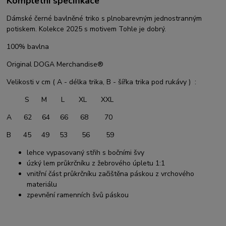
Kompletní specifikace
Dámské černé bavlněné triko s plnobarevným jednostranným
potiskem. Kolekce 2025 s motivem Tohle je dobrý.
100% bavlna
Original DOGA Merchandise®
Velikosti v cm ( A - délka trika, B - šířka trika pod rukávy ) :
S M L XL XXL
A 62 64 66 68 70
B 45 49 53 56 59
lehce vypasovaný střih s bočními švy
úzký lem průkrčníku z žebrového úpletu 1:1
vnitřní část průkrčníku začištěna páskou z vrchového
materiálu
zpevnění ramenních švů páskou