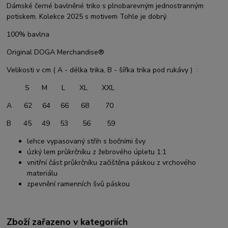
Dámské černé bavlněné triko s plnobarevným jednostranným
potiskem. Kolekce 2025 s motivem Tohle je dobrý.
100% bavlna
Original DOGA Merchandise®
Velikosti v cm ( A - délka trika, B - šířka trika pod rukávy ) :
S M L XL XXL
A 62 64 66 68 70
B 45 49 53 56 59
lehce vypasovaný střih s bočními švy
úzký lem průkrčníku z žebrového úpletu 1:1
vnitřní část průkrčníku začištěna páskou z vrchového
materiálu
zpevnění ramenních švů páskou
Zboží zařazeno v kategoriích