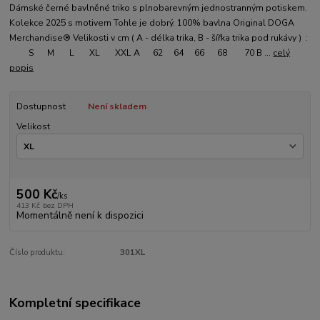
Dámské černé bavlněné triko s plnobarevným jednostranným potiskem.
Kolekce 2025 s motivem Tohle je dobrý. 100% bavlna Original DOGA
Merchandise® Velikosti v cm ( A - délka trika, B - šířka trika pod rukávy ) :
S M L XL XXL A 62 64 66 68 70 B ...
celý
popis
Dostupnost
Není skladem
Velikost
500 Kč
/
ks
413 Kč
bez DPH
Momentálně není k dispozici
Číslo produktu:
301XL
Kompletní specifikace