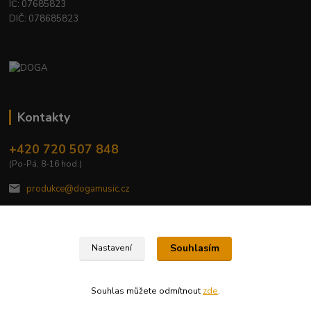
IČ: 07685823
DIČ: 078685823
Kontakty
+420 720 507 848
(Po-Pá, 8-16 hod.)
produkce@dogamusic.cz
Souhlasím
Nastavení
2022 © DOGA MUSIC, s.r.o.
Souhlas můžete odmítnout
zde
.
Vytvořeno na
Eshop-rychle.cz