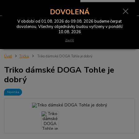
0
ks
CZK
za
0 Kč
DOVOLENÁ
V období od 01.08. 2026 do 09.08. 2026 budeme čerpat
Menu
dovolenou. Všechny objednávky budou vyřízeny v pondělí
10.08. 2026
Hledat
Zavřít
Úvod
Trička
Triko dámské DOGA Tohle je dobrý
Triko dámské DOGA Tohle je
dobrý
Novinka