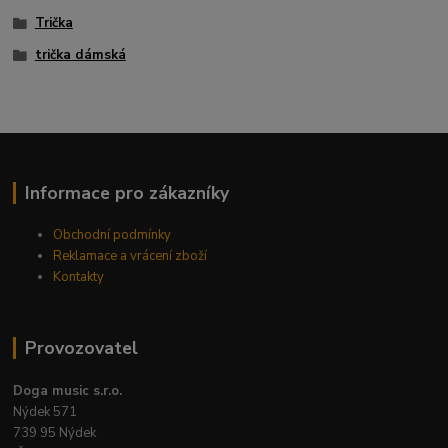
Trička
trička dámská
Informace pro zákazníky
Obchodní podmínky
Reklamace a vrácení zboží
Kontakty
Provozovatel
Doga music s.r.o.
Nýdek 571
739 95 Nýdek