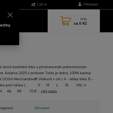
Přihlášení
CZK
0
ks
za
0 Kč
šechny
 černé bavlněné triko s plnobarevným jednostranným
em. Kolekce 2025 s motivem Tohle je dobrý. 100% bavlna
al DOGA Merchandise® Velikosti v cm ( A - délka trika, B -
a trika pod rukávy ) : S M L XL XXL A
4 66 68 70 B ...
celý popis
tupnost
Skladem