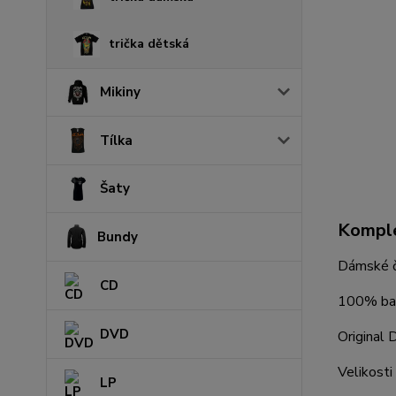
trička dětská
Mikiny
Tílka
Šaty
Komple
Bundy
Dámské č
CD
100% ba
DVD
Original
Velikosti 
LP