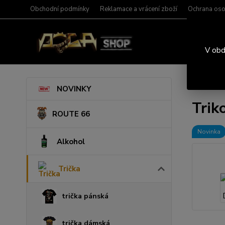
Obchodní podmínky
Reklamace a vrácení zboží
Ochrana oso
V obd
Úvod
T
NOVINKY
Trik
ROUTE 66
Novinka
Alkohol
Trička
trička pánská
trička dámská