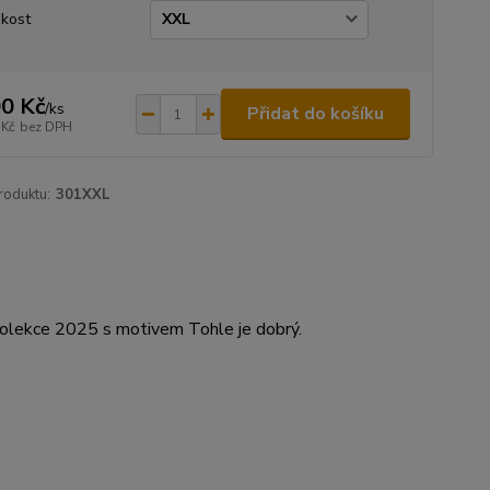
ikost
0 Kč
/
ks
Přidat do košíku
 Kč
bez DPH
roduktu:
301XXL
olekce 2025 s motivem Tohle je dobrý.