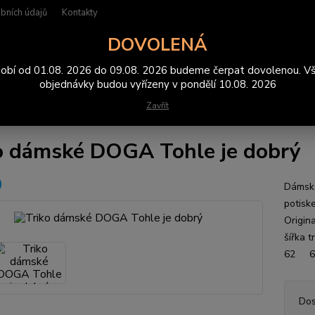
bních údajů
Kontakty
DOVOLENÁ
Hledat
obí od 01.08. 2026 do 09.08. 2026 budeme čerpat dovolenou. V
objednávky budou vyřízeny v pondělí 10.08. 2026
Zavřít
rička
Triko dámské DOGA Tohle je dobrý
o dámské DOGA Tohle je dobrý
Dámské
potisk
Origin
šířk
62 6
Dos