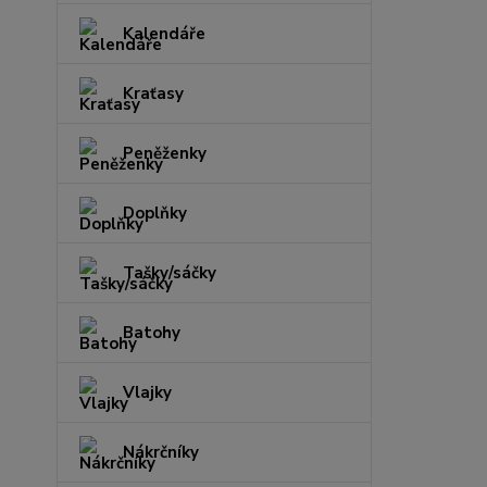
Kalendáře
Kraťasy
Peněženky
Doplňky
Tašky/sáčky
Batohy
Vlajky
Nákrčníky