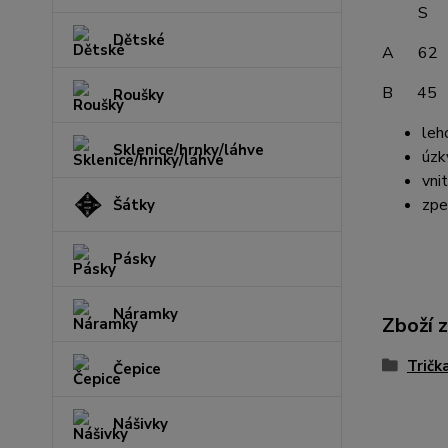
S M
Dětské
A 62
B 45
Roušky
leh
Sklenice/hrnky/láhve
úzk
vni
zpe
Šátky
Pásky
Náramky
Zboží 
Tričk
Čepice
Nášivky