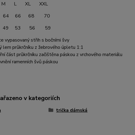
 L XL XXL
 64 66 68 70
 49 53 56 59
ce vypasovaný střih s bočními švy
ý lem průkrčníku z žebrového úpletu 1:1
třní část průkrčníku začištěna páskou z vrchového materiálu
vnění ramenních švů páskou
zařazeno v kategoriích
a
trička dámská