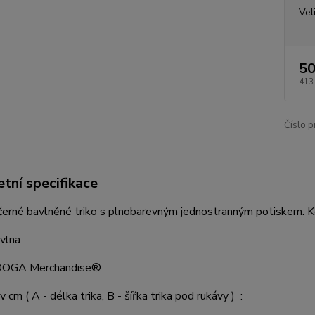
Vel
50
413
Číslo p
tní specifikace
erné bavlněné triko s plnobarevným jednostranným potiskem. K
vlna
 DOGA Merchandise®
v cm ( A - délka trika, B - šířka trika pod rukávy ) :