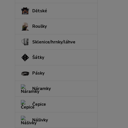
Dětské
Roušky
Sklenice/hrnky/láhve
Šátky
Pásky
Náramky
Čepice
Nášivky