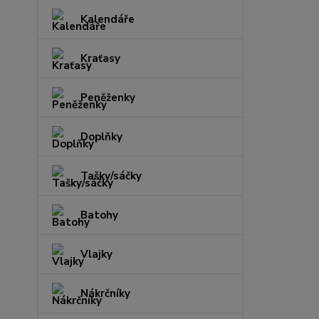
Kalendáře
Kraťasy
Peněženky
Doplňky
Tašky/sáčky
Batohy
Vlajky
Nákrčníky