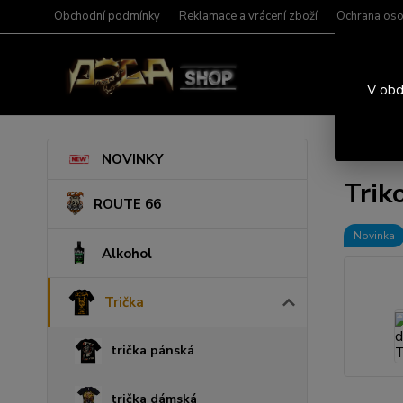
Obchodní podmínky
Reklamace a vrácení zboží
Ochrana oso
V obd
Úvod
T
NOVINKY
Trik
ROUTE 66
Novinka
Alkohol
Trička
trička pánská
trička dámská