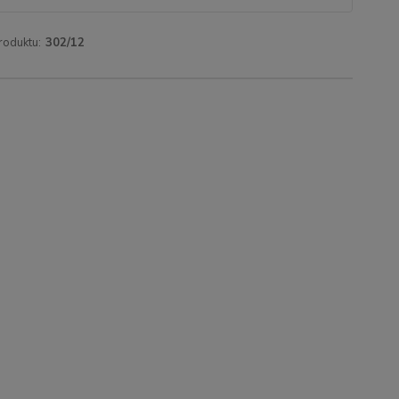
roduktu:
302/12