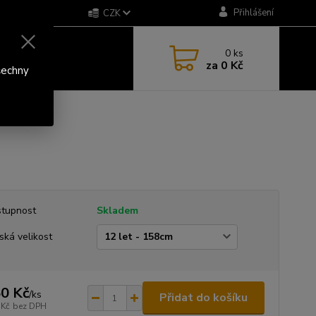
Přihlášení
CZK
0
ks
za
0 Kč
šechny
tupnost
Skladem
ská velikost
0 Kč
/
ks
Přidat do košíku
 Kč
bez DPH