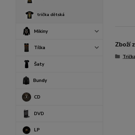
trička dětská
Mikiny
Zboží 
Tílka
Tričk
Šaty
Bundy
CD
DVD
LP