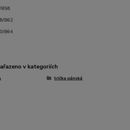
/B58
8/B62
0/B64
zařazeno v kategoriích
a
trička pánská