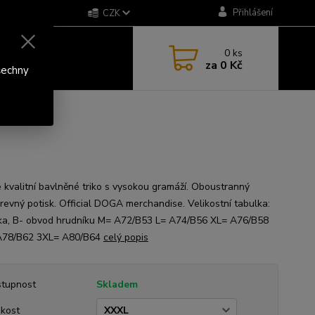
Přihlášení
CZK
0
ks
za
0 Kč
šechny
 kvalitní bavlněné triko s vysokou gramáží. Oboustranný
revný potisk. Official DOGA merchandise. Velikostní tabulka:
ka, B- obvod hrudníku M= A72/B53 L= A74/B56 XL= A76/B58
A78/B62 3XL= A80/B64
celý popis
tupnost
Skladem
ikost