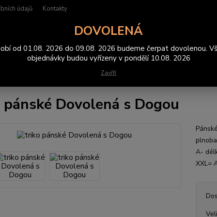
bních údajů
Kontakty
DOVOLENÁ
Hledat
obí od 01.08. 2026 do 09.08. 2026 budeme čerpat dovolenou. V
objednávky budou vyřízeny v pondělí 10.08. 2026
Zavřít
rička
triko pánské Dovolená s Dogou
o pánské Dovolená s Dogou
Pánské
plnoba
A- dél
XXL= 
Dos
Vel