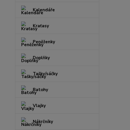
Kalendáře
Kraťasy
Peněženky
Doplňky
Tašky/sáčky
Batohy
Vlajky
Nákrčníky