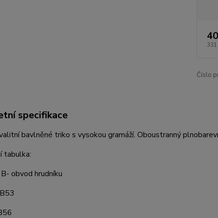
40
331
Číslo p
tní specifikace
alitní bavlněné triko s vysokou gramáží. Oboustranný plnobarev
í tabulka:
 B- obvod hrudníku
/B53
B56