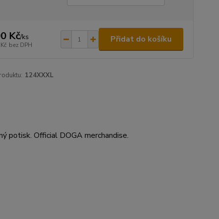
0 Kč
/
ks
Přidat do košíku
 Kč
bez DPH
roduktu:
124XXXL
ný potisk. Official DOGA merchandise.