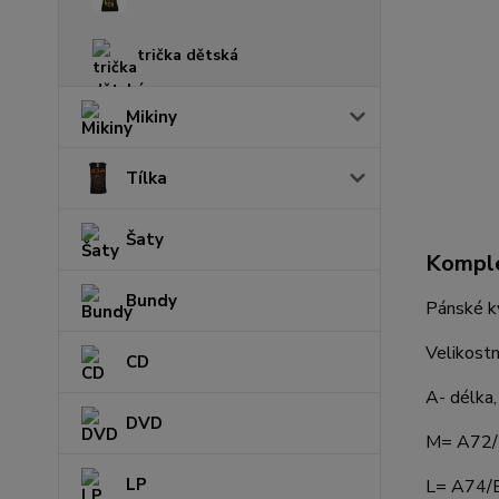
trička dětská
Mikiny
Tílka
Šaty
Komple
Bundy
Pánské kv
Velikostn
CD
A- délka,
DVD
M= A72
LP
L= A74/