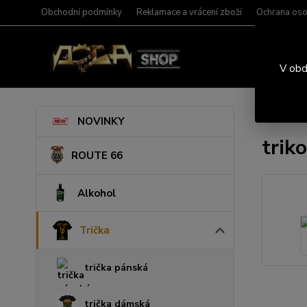
Obchodní podmínky
Reklamace a vrácení zboží
Ochrana oso
V obd
Úvod
T
NOVINKY
trik
ROUTE 66
Alkohol
Trička
trička pánská
trička dámská