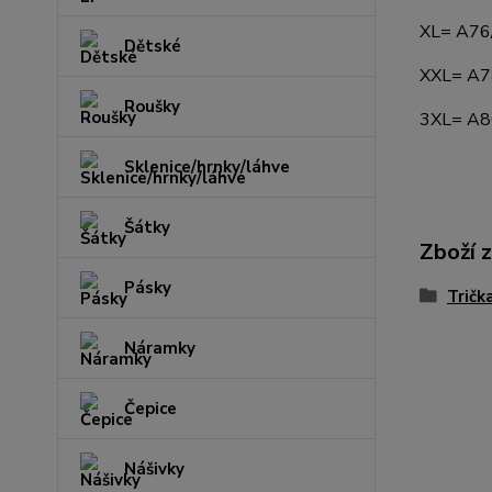
XL= A76
Dětské
XXL= A7
Roušky
3XL= A8
Sklenice/hrnky/láhve
Šátky
Zboží 
Pásky
Tričk
Náramky
Čepice
Nášivky