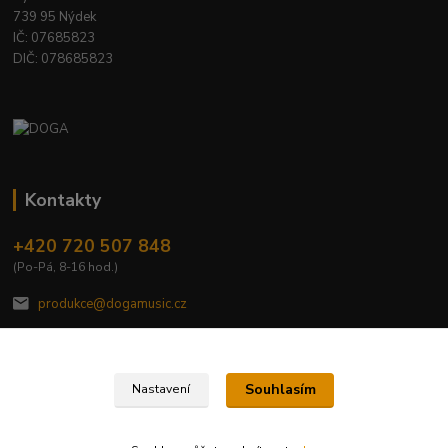
739 95 Nýdek
IČ: 07685823
DIČ: 078685823
Kontakty
+420 720 507 848
(Po-Pá, 8-16 hod.)
produkce@dogamusic.cz
Souhlasím
Nastavení
2022 © DOGA MUSIC, s.r.o.