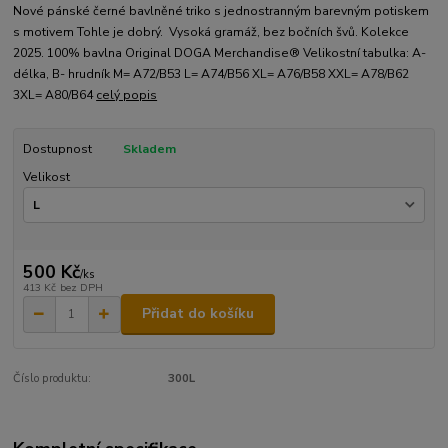
Nové pánské černé bavlněné triko s jednostranným barevným potiskem
s motivem Tohle je dobrý. Vysoká gramáž, bez bočních švů. Kolekce
2025. 100% bavlna Original DOGA Merchandise® Velikostní tabulka: A-
délka, B- hrudník M= A72/B53 L= A74/B56 XL= A76/B58 XXL= A78/B62
3XL= A80/B64
celý popis
Dostupnost
Skladem
Velikost
500 Kč
/
ks
413 Kč
bez DPH
Přidat do košíku
Číslo produktu:
300L