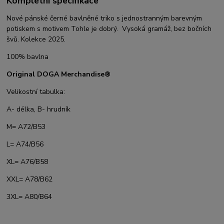
Kompletní specifikace
Nové pánské černé bavlněné triko s jednostranným barevným
potiskem s motivem Tohle je dobrý. Vysoká gramáž, bez bočních
švů. Kolekce 2025.
100% bavlna
Original DOGA Merchandise®
Velikostní tabulka:
A- délka, B- hrudník
M= A72/B53
L= A74/B56
XL= A76/B58
XXL= A78/B62
3XL= A80/B64