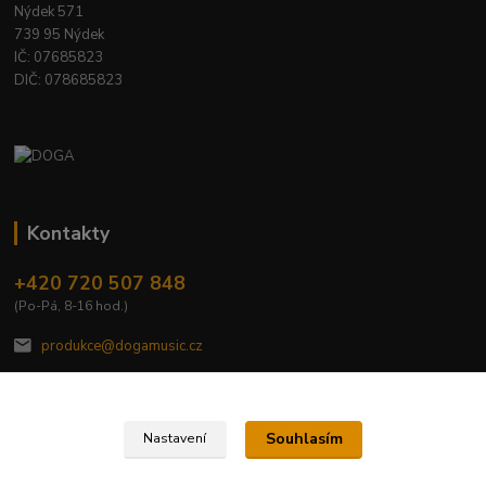
Nýdek 571
739 95 Nýdek
IČ: 07685823
DIČ: 078685823
Kontakty
+420 720 507 848
(Po-Pá, 8-16 hod.)
produkce@dogamusic.cz
Souhlasím
Nastavení