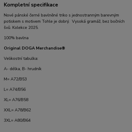
Kompletní specifikace
Nové pánské černé bavlněné triko s jednostranným barevným
potiskem s motivem Tohle je dobrý. Vysoká gramáž, bez bočních
švů. Kolekce 2025.
100% bavlna
Original DOGA Merchandise®
Velikostní tabulka:
A- délka, B- hrudník
M= A72/B53
L= A74/B56
XL= A76/B58
XXL= A78/B62
3XL= A80/B64