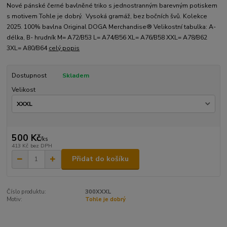
Nové pánské černé bavlněné triko s jednostranným barevným potiskem
s motivem Tohle je dobrý. Vysoká gramáž, bez bočních švů. Kolekce
2025. 100% bavlna Original DOGA Merchandise® Velikostní tabulka: A-
délka, B- hrudník M= A72/B53 L= A74/B56 XL= A76/B58 XXL= A78/B62
3XL= A80/B64
celý popis
Dostupnost
Skladem
Velikost
500 Kč
/
ks
413 Kč
bez DPH
Přidat do košíku
Číslo produktu:
300XXXL
Motiv:
Tohle je dobrý