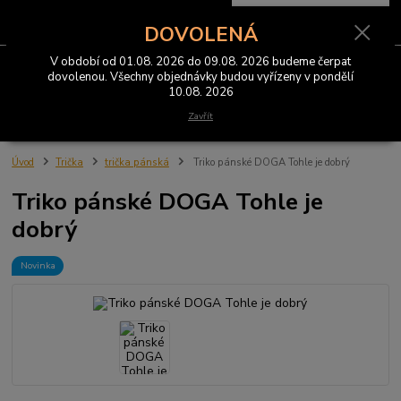
0
ks
CZK
za
0 Kč
DOVOLENÁ
V období od 01.08. 2026 do 09.08. 2026 budeme čerpat
Menu
dovolenou. Všechny objednávky budou vyřízeny v pondělí
10.08. 2026
Hledat
Zavřít
Úvod
Trička
trička pánská
Triko pánské DOGA Tohle je dobrý
Triko pánské DOGA Tohle je
dobrý
Novinka