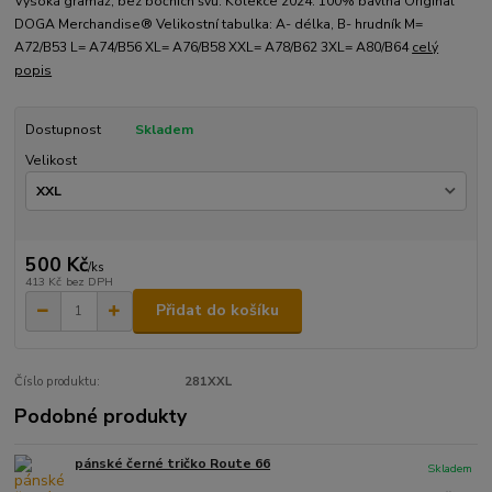
Vysoká gramáž, bez bočních švů. Kolekce 2024. 100% bavlna Original
DOGA Merchandise® Velikostní tabulka: A- délka, B- hrudník M=
A72/B53 L= A74/B56 XL= A76/B58 XXL= A78/B62 3XL= A80/B64
celý
popis
Dostupnost
Skladem
Velikost
500 Kč
/
ks
413 Kč
bez DPH
Přidat do košíku
Číslo produktu:
281XXL
Podobné produkty
pánské černé tričko Route 66
Skladem