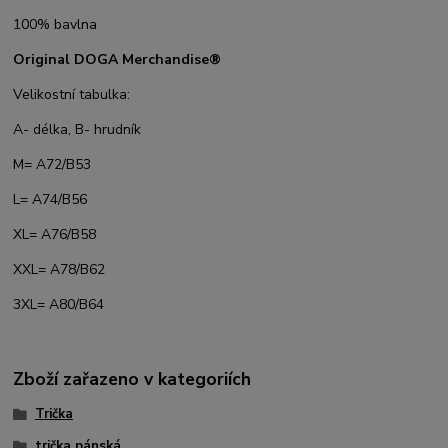
100% bavlna
Original DOGA Merchandise®
Velikostní tabulka:
A- délka, B- hrudník
M= A72/B53
L= A74/B56
XL= A76/B58
XXL= A78/B62
3XL= A80/B64
Zboží zařazeno v kategoriích
Trička
trička pánská