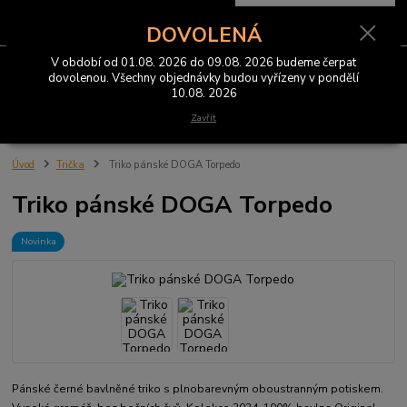
0
ks
CZK
za
0 Kč
DOVOLENÁ
V období od 01.08. 2026 do 09.08. 2026 budeme čerpat
Menu
dovolenou. Všechny objednávky budou vyřízeny v pondělí
10.08. 2026
Hledat
Zavřít
Úvod
Trička
Triko pánské DOGA Torpedo
Triko pánské DOGA Torpedo
Novinka
Pánské černé bavlněné triko s plnobarevným oboustranným potiskem.