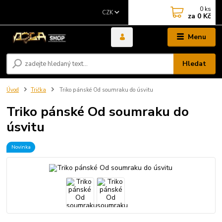
0
ks
CZK
za
0 Kč
Menu
Hledat
Úvod
Trička
Triko pánské Od soumraku do úsvitu
Triko pánské Od soumraku do
úsvitu
Novinka