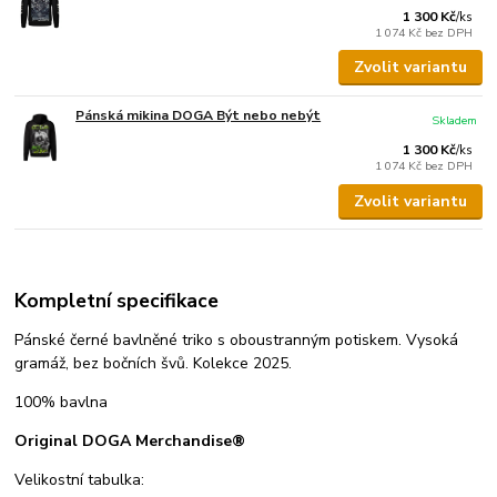
1 300 Kč
/
ks
1 074 Kč
bez DPH
Zvolit variantu
Pánská mikina DOGA Být nebo nebýt
Skladem
1 300 Kč
/
ks
1 074 Kč
bez DPH
Zvolit variantu
Kompletní specifikace
Pánské černé bavlněné triko s oboustranným potiskem. Vysoká
gramáž, bez bočních švů. Kolekce 2025.
100% bavlna
Original DOGA Merchandise®
Velikostní tabulka: