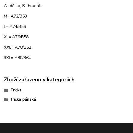
A- délka, B- hrudník
M= A72/B53
L= A74/B56
XL= A76/B58
XXL= A78/B62
3XL= A80/B64
Zboží zařazeno v kategoriích
Trička
trička pánská