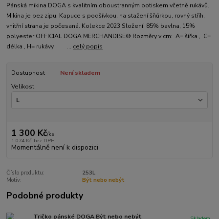
Pánská mikina DOGA s kvalitním oboustranným potiskem včetně rukávů.
Mikina je bez zipu. Kapuce s podšívkou, na stažení šňůrkou, rovný střih,
vnitřní strana je počesaná. Kolekce 2023 Složení: 85% bavlna, 15%
polyester OFFICIAL DOGA MERCHANDISE® Rozměry v cm: A= šířka , C=
délka , H= rukávy ...
celý popis
Dostupnost
Není skladem
Velikost
1 300 Kč
/
ks
1 074 Kč
bez DPH
Momentálně není k dispozici
Číslo produktu:
253L
Motiv:
Být nebo nebýt
Podobné produkty
Tričko pánské DOGA Být nebo nebýt
Skladem