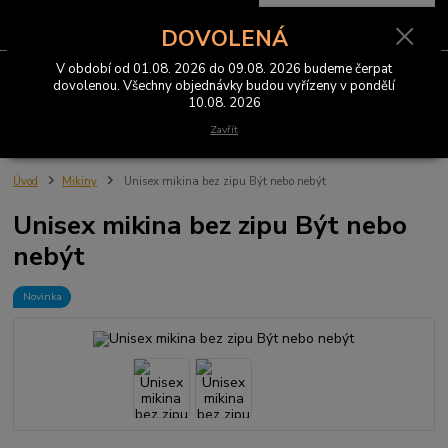
0
ks
CZK
za
0 Kč
DOVOLENÁ
V období od 01.08. 2026 do 09.08. 2026 budeme čerpat
Menu
dovolenou. Všechny objednávky budou vyřízeny v pondělí
10.08. 2026
Hledat
Zavřít
Úvod
Mikiny
Unisex mikina bez zipu Být nebo nebýt
Unisex mikina bez zipu Být nebo
nebýt
Novinka