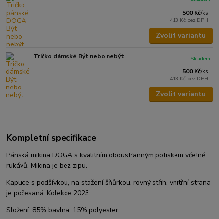
500 Kč
/
ks
413 Kč
bez DPH
Zvolit variantu
Tričko dámské Být nebo nebýt
Skladem
500 Kč
/
ks
413 Kč
bez DPH
Zvolit variantu
Kompletní specifikace
Pánská mikina DOGA s kvalitním oboustranným potiskem včetně
rukávů. Mikina je bez zipu.
Kapuce s podšívkou, na stažení šňůrkou, rovný střih, vnitřní strana
je počesaná. Kolekce 2023
Složení: 85% bavlna, 15% polyester