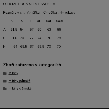
OFFICIAL DOGA MERCHANDISE®
Rozměry v cm: A= šířka , C= délka , H= rukávy
S M L XL XXL XXXL
A 51,5 54 57 60 63 66
C 66 70 72 74 76 78
H 64 65,5 67 68,5 70 70
Zboží zařazeno v kategoriích
Mikiny
mikiny pánské
mikiny dámské