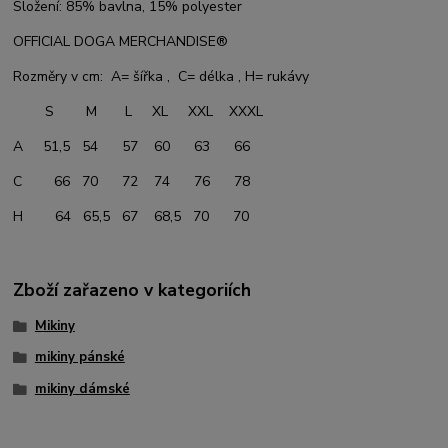
Složení: 85% bavlna, 15% polyester
OFFICIAL DOGA MERCHANDISE®
Rozměry v cm: A= šířka , C= délka , H= rukávy
S M L XL XXL XXXL
A 51,5 54 57 60 63 66
C 66 70 72 74 76 78
H 64 65,5 67 68,5 70 70
Zboží zařazeno v kategoriích
Mikiny
mikiny pánské
mikiny dámské