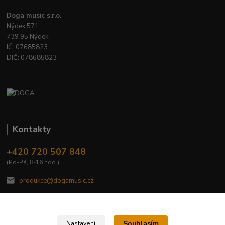
Doga music s.r.o.
Nýdek 571
739 95 Nýdek
IČ: 07685823
DIČ: 078685823
Kontakty
+420 720 507 848
(Po-Pá, 8-16 hod.)
produkce@dogamusic.cz
Souhlasím
Nastavení