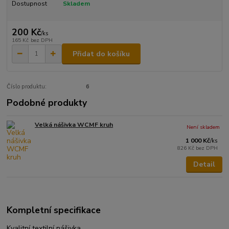
Dostupnost
Skladem
200 Kč
/
ks
165 Kč
bez DPH
Přidat do košíku
Číslo produktu:
6
Podobné produkty
Velká nášivka WCMF kruh
Není skladem
1 000 Kč
/
ks
826 Kč
bez DPH
Detail
Kompletní specifikace
Kvalitní textilní nášivka.