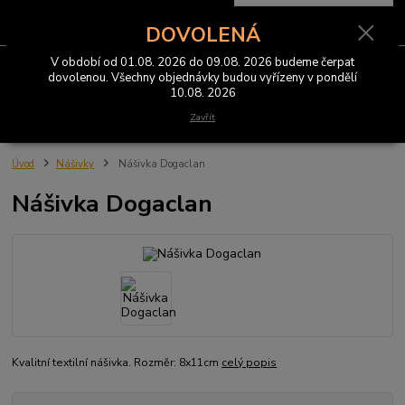
0
ks
CZK
za
0 Kč
DOVOLENÁ
V období od 01.08. 2026 do 09.08. 2026 budeme čerpat
Menu
dovolenou. Všechny objednávky budou vyřízeny v pondělí
10.08. 2026
Hledat
Zavřít
Úvod
Nášivky
Nášivka Dogaclan
Nášivka Dogaclan
Kvalitní textilní nášivka. Rozměr: 8x11cm
celý popis