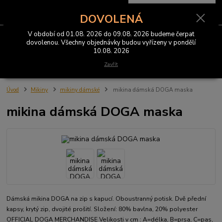
0
ks
CZK
za
0 Kč
DOVOLENÁ
V období od 01.08. 2026 do 09.08. 2026 budeme čerpat
Menu
dovolenou. Všechny objednávky budou vyřízeny v pondělí
10.08. 2026
Hledat
Zavřít
Úvod
Mikiny
mikiny dámské
mikina dámská DOGA maska
mikina dámská DOGA maska
Dámská mikina DOGA na zip s kapucí. Oboustranný potisk. Dvě přední
kapsy, krytý zip, dvojité prošití. Složení: 80% bavlna, 20% polyester
OFFICIAL DOGA MERCHANDISE Velikosti v cm : A=délka, B=prsa, C=pas,