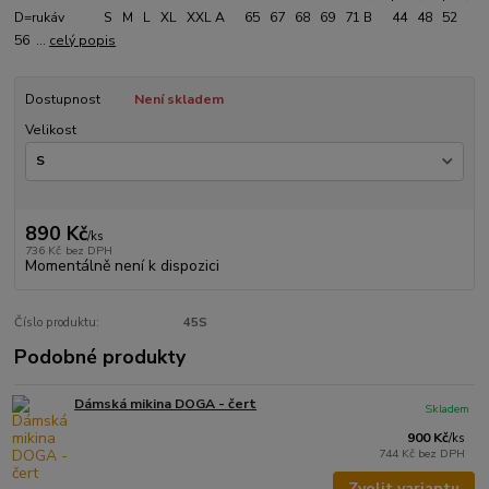
D=rukáv S M L XL XXL A 65 67 68 69 71 B 44 48 52
56 ...
celý popis
Dostupnost
Není skladem
Velikost
890 Kč
/
ks
736 Kč
bez DPH
Momentálně není k dispozici
Číslo produktu:
45S
Podobné produkty
Dámská mikina DOGA - čert
Skladem
900 Kč
/
ks
744 Kč
bez DPH
Zvolit variantu