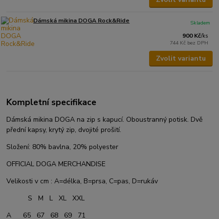
Dámská mikina DOGA Rock&Ride
Skladem
900 Kč
/
ks
744 Kč
bez DPH
Zvolit variantu
Kompletní specifikace
Dámská mikina DOGA na zip s kapucí. Oboustranný potisk. Dvě
přední kapsy, krytý zip, dvojité prošití.
Složení: 80% bavlna, 20% polyester
OFFICIAL DOGA MERCHANDISE
Velikosti v cm : A=délka, B=prsa, C=pas, D=rukáv
S M L XL XXL
A 65 67 68 69 71