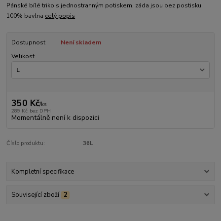
Pánské bílé triko s jednostranným potiskem, záda jsou bez postisku.
100% bavlna
celý popis
Dostupnost
Není skladem
Velikost
350 Kč
/
ks
289 Kč
bez DPH
Momentálně není k dispozici
Číslo produktu:
36L
Kompletní specifikace
Související zboží
2