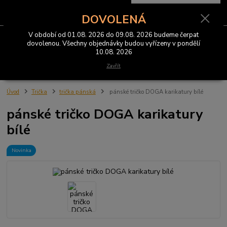
0
ks
CZK
za
0 Kč
DOVOLENÁ
V období od 01.08. 2026 do 09.08. 2026 budeme čerpat
Menu
dovolenou. Všechny objednávky budou vyřízeny v pondělí
10.08. 2026
Hledat
Zavřít
Úvod
Trička
trička pánská
pánské tričko DOGA karikatury bílé
pánské tričko DOGA karikatury
bílé
Novinka