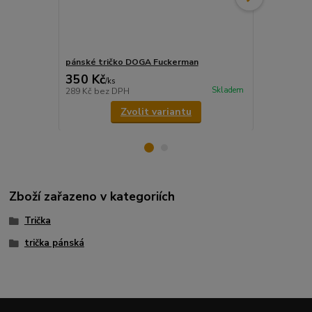
pánské tričko DOGA Fuckerman
Dámské tri
350 Kč
400 Kč
/
ks
/
ks
Skladem
289 Kč
bez DPH
331 Kč
bez 
Zvolit variantu
Zboží zařazeno v kategoriích
Trička
trička pánská