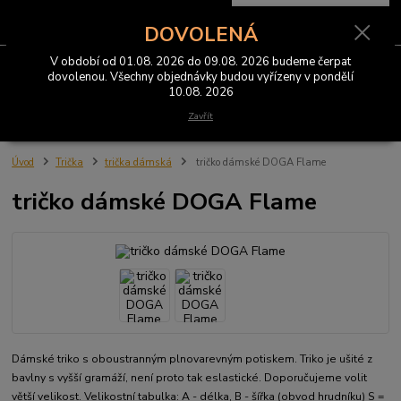
0
ks
CZK
za
0 Kč
DOVOLENÁ
V období od 01.08. 2026 do 09.08. 2026 budeme čerpat
Menu
dovolenou. Všechny objednávky budou vyřízeny v pondělí
10.08. 2026
Hledat
Zavřít
Úvod
Trička
trička dámská
tričko dámské DOGA Flame
tričko dámské DOGA Flame
Dámské triko s oboustranným plnovarevným potiskem. Triko je ušité z
bavlny s vyšší gramáží, není proto tak eslastické. Doporučujeme volit
větší velikost. Velikostní tabulka: A - délka, B - šířka (obvod hrudníku) S =