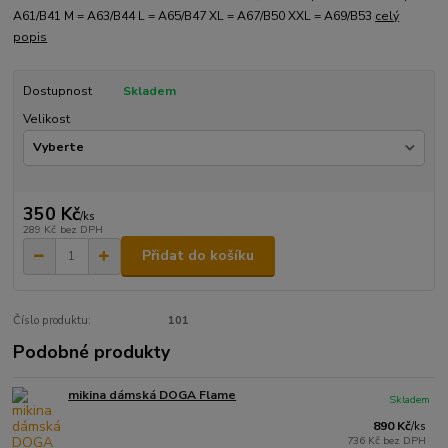
A61/B41 M = A63/B44 L = A65/B47 XL = A67/B50 XXL = A69/B53
celý
popis
Dostupnost
Skladem
Velikost
350 Kč
/
ks
289 Kč
bez DPH
Přidat do košíku
Číslo produktu:
101
Podobné produkty
mikina dámská DOGA Flame
Skladem
890 Kč
/
ks
736 Kč
bez DPH