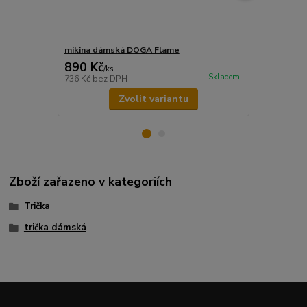
mikina dámská DOGA Flame
tričko dám
890 Kč
350 Kč
/
ks
/
ks
Skladem
736 Kč
bez DPH
289 Kč
bez 
Zvolit variantu
Zboží zařazeno v kategoriích
Trička
trička dámská