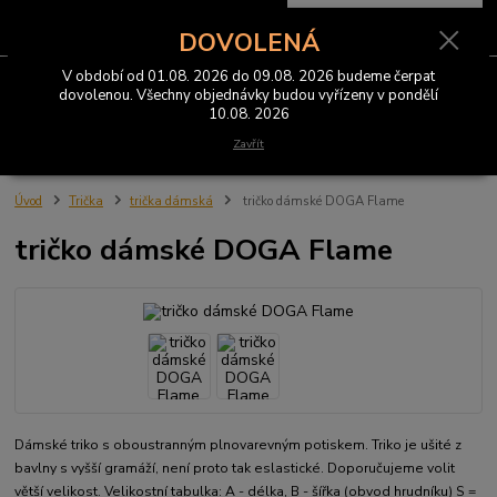
0
ks
CZK
za
0 Kč
DOVOLENÁ
V období od 01.08. 2026 do 09.08. 2026 budeme čerpat
Menu
dovolenou. Všechny objednávky budou vyřízeny v pondělí
10.08. 2026
Hledat
Zavřít
Úvod
Trička
trička dámská
tričko dámské DOGA Flame
tričko dámské DOGA Flame
Dámské triko s oboustranným plnovarevným potiskem. Triko je ušité z
bavlny s vyšší gramáží, není proto tak eslastické. Doporučujeme volit
větší velikost. Velikostní tabulka: A - délka, B - šířka (obvod hrudníku) S =