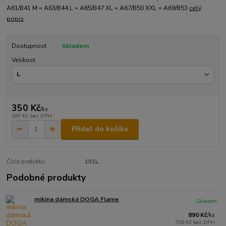
A61/B41 M = A63/B44 L = A65/B47 XL = A67/B50 XXL = A69/B53
celý
popis
Dostupnost
Skladem
Velikost
350 Kč
/
ks
289 Kč
bez DPH
Přidat do košíku
Číslo produktu:
101L
Podobné produkty
mikina dámská DOGA Flame
Skladem
890 Kč
/
ks
736 Kč
bez DPH