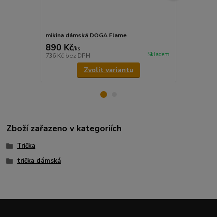
mikina dámská DOGA Flame
tričko dám
890 Kč
350 Kč
/
ks
/
ks
Skladem
736 Kč
bez DPH
289 Kč
bez 
Zvolit variantu
Zboží zařazeno v kategoriích
Trička
trička dámská