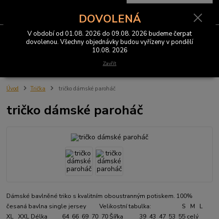
0
ks
CZK
za
0 Kč
DOVOLENÁ
V období od 01.08. 2026 do 09.08. 2026 budeme čerpat
Menu
dovolenou. Všechny objednávky budou vyřízeny v pondělí
10.08. 2026
Hledat
Zavřít
Úvod
Trička
tričko dámské paroháč
tričko dámské paroháč
Dámské bavlněné triko s kvalitním oboustranným potiskem. 100%
česaná bavlna single jersey Velikostní tabulka: S M L
XL XXL Délka 64 66 69 70 70 Šířka 39 43 47 53 55
celý