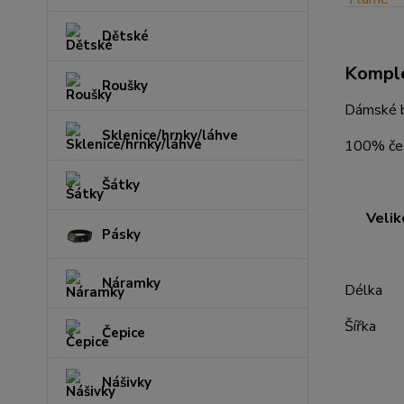
Dětské
Komple
Roušky
Dámské b
Sklenice/hrnky/láhve
100% čes
Šátky
Velik
Pásky
S M
Náramky
Délka 
Šířka 
Čepice
Nášivky