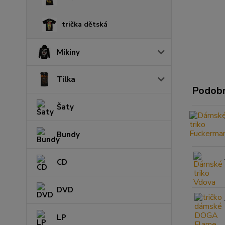
trička dětská
Mikiny
Tílka
Podobn
Šaty
Bundy
CD
DVD
LP