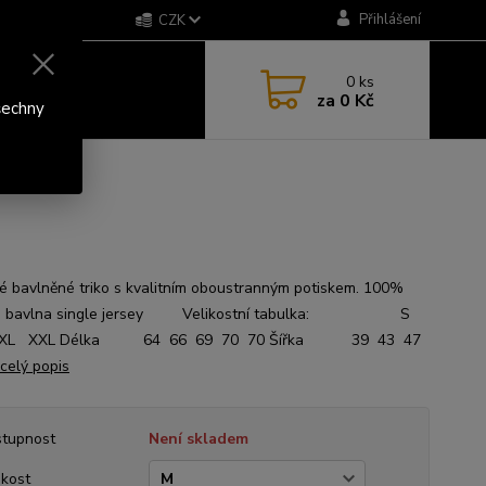
Přihlášení
CZK
0
ks
za
0 Kč
šechny
 bavlněné triko s kvalitním oboustranným potiskem. 100%
á bavlna single jersey Velikostní tabulka: S
XL XXL Délka 64 66 69 70 70 Šířka 39 43 47
celý popis
tupnost
Není skladem
ikost