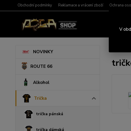
Obchodní podmínky
Reklamace a vrácení zboží
Ochrana oso
V obd
Úvod
T
NOVINKY
trič
ROUTE 66
Alkohol
Trička
trička pánská
trička dámská