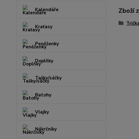
Zboží 
Kalendáře
Tričk
Kraťasy
Peněženky
Doplňky
Tašky/sáčky
Batohy
Vlajky
Nákrčníky