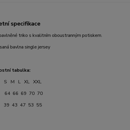
tní specifikace
avlněné triko s kvalitním oboustranným potiskem.
aná bavlna single jersey
ostní tabulka:
 L XL XXL
64 66 69 70 70
39 43 47 53 55