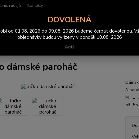
bních údajů
Kontakty
DOVOLENÁ
Hledat
obí od 01.08. 2026 do 09.08. 2026 budeme čerpat dovolenou. V
objednávky budou vyřízeny v pondělí 10.08. 2026
Zavřít
rička
tričko dámské paroháč
ko dámské paroháč
Dámské
česan
M L 
53 55
Dos
Vel