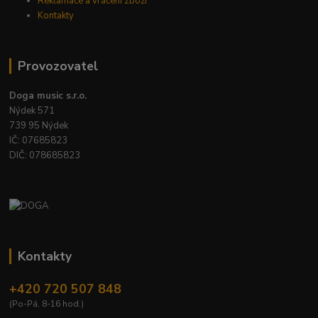
Reklamace a vrácení zboží
Kontakty
Provozovatel
Doga music s.r.o.
Nýdek 571
739 95 Nýdek
IČ: 07685823
DIČ: 078685823
Kontakty
+420 720 507 848
(Po-Pá, 8-16 hod.)