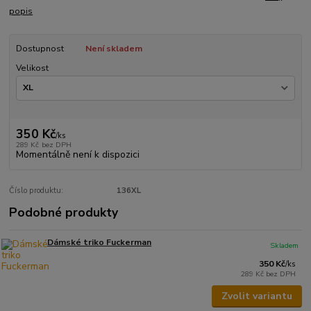
popis
Dostupnost
Není skladem
Velikost
350 Kč
/
ks
289 Kč
bez DPH
Momentálně není k dispozici
Číslo produktu:
136XL
Podobné produkty
Dámské triko Fuckerman
Skladem
350 Kč
/
ks
289 Kč
bez DPH
Zvolit variantu