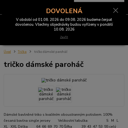
0
ks
CZK
za
0 Kč
DOVOLENÁ
V období od 01.08. 2026 do 09.08. 2026 budeme čerpat
Menu
dovolenou. Všechny objednávky budou vyřízeny v pondělí
10.08. 2026
Hledat
Zavřít
Úvod
Trička
tričko dámské paroháč
tričko dámské paroháč
Dámské bavlněné triko s kvalitním oboustranným potiskem. 100%
česaná bavlna single jersey Velikostní tabulka: S M L
XL XXL Délka 64 66 69 70 70 Šířka 39 43 47 53 55
celý